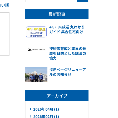
古い順
最新記事
／
4K・8K放送 丸わかり
ガイド 集合住宅向け
技術者育成と業界の発
展を目的とした講演の
協力
採用ページリニューア
ルのお知らせ
アーカイブ
2026年04月 (1)
2026年02月 (1)